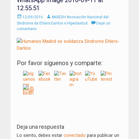
12.55.51
Enviado
Autor
12/09/2016
ANSEDH Asociación Nacional del
el
Síndrome de Ehlers-Danlos e Hiperlaxitud
Dejar un
comentario
Por favor síguenos y comparte:
Navegación
de
Deja una respuesta
entradas
Lo siento, debes estar
conectado
para publicar un