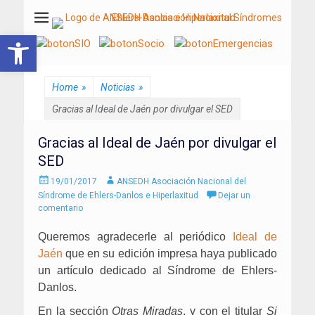
ANSEDH
Asociación Nacional del Síndrome de Ehlers-Danlos e Hiperlaxitud
Abrir barra de herramientas
Home
»
Noticias
»
Gracias al Ideal de Jaén por divulgar el SED
Gracias al Ideal de Jaén por divulgar el
SED
Enviado
Autor
19/01/2017
ANSEDH Asociación Nacional del
el
Síndrome de Ehlers-Danlos e Hiperlaxitud
Dejar un
comentario
Queremos agradecerle al periódico
Ideal de
Jaén
que en su edición impresa haya publicado
un artículo dedicado al Síndrome de Ehlers-
Danlos.
En la sección
Otras Miradas
, y con el titular
Si