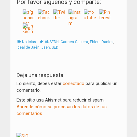
Por favor síguenos y comparte:
Categorías
Tags
Noticias
ANSEDH
,
Carmen Cabrera
,
Ehlers Danlos
,
Ideal de Jaén
,
Jaén
,
SED
Navegación
de
Deja una respuesta
entradas
Lo siento, debes estar
conectado
para publicar un
comentario.
Este sitio usa Akismet para reducir el spam.
Aprende cómo se procesan los datos de tus
comentarios.