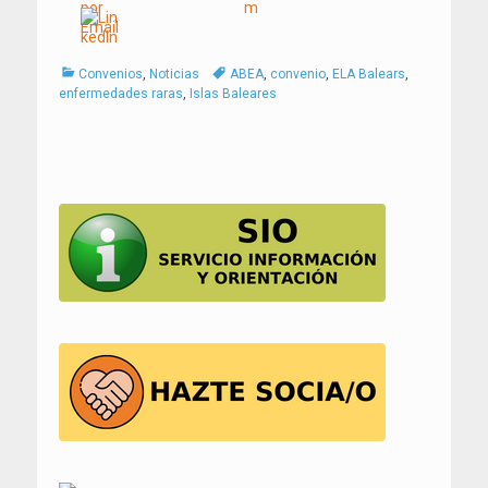
Categorías
Tags
Convenios
,
Noticias
ABEA
,
convenio
,
ELA Balears
,
enfermedades raras
,
Islas Baleares
Navegación
de
entradas