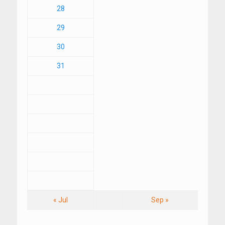
28
29
30
31
« Jul
Sep »