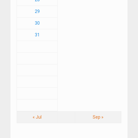
29
30
31
« Jul
Sep »