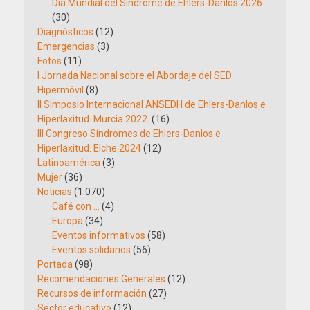
Día Mundial del Síndrome de Ehlers-Danlos 2026
(30)
Diagnósticos
(12)
Emergencias
(3)
Fotos
(11)
I Jornada Nacional sobre el Abordaje del SED
Hipermóvil
(8)
II Simposio Internacional ANSEDH de Ehlers-Danlos e
Hiperlaxitud. Murcia 2022.
(16)
III Congreso Síndromes de Ehlers-Danlos e
Hiperlaxitud. Elche 2024
(12)
Latinoamérica
(3)
Mujer
(36)
Noticias
(1.070)
Café con …
(4)
Europa
(34)
Eventos informativos
(58)
Eventos solidarios
(56)
Portada
(98)
Recomendaciones Generales
(12)
Recursos de información
(27)
Sector educativo
(12)