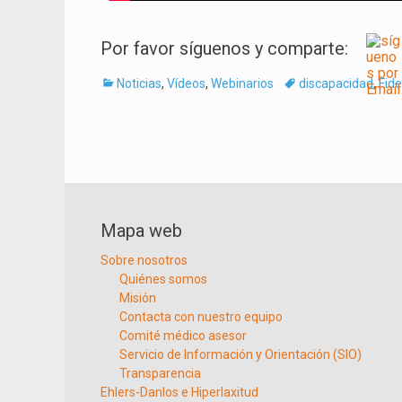
Por favor síguenos y comparte:
Categorías
Tags
Noticias
,
Vídeos
,
Webinarios
discapacidad
,
Fide
Navegación
de
entradas
Mapa web
Sobre nosotros
Quiénes somos
Misión
Contacta con nuestro equipo
Comité médico asesor
Servicio de Información y Orientación (SIO)
Transparencia
Ehlers-Danlos e Hiperlaxitud