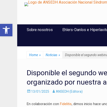
ANSEDH
Asociación Nacional del Síndrome de Ehlers-Danlos e Hi
Abrir barra de herramientas
Saltar
Menú Principal
Sobre nosotros
Ehlers-Danlos e Hiperlaxit
al
contenido
Home
»
Noticias
»
Disponible el segundo webinar
Disponible el segundo web
organizado por nuestra as
Enviado
Autor
13/01/2025
ANSEDH (Editora)
el
En colaboración con
Fidelitis
, dimos inicio hace un