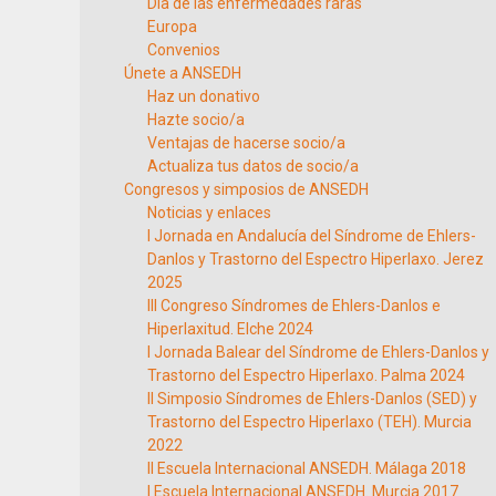
Día de las enfermedades raras
Europa
Convenios
Únete a ANSEDH
Haz un donativo
Hazte socio/a
Ventajas de hacerse socio/a
Actualiza tus datos de socio/a
Congresos y simposios de ANSEDH
Noticias y enlaces
I Jornada en Andalucía del Síndrome de Ehlers-
Danlos y Trastorno del Espectro Hiperlaxo. Jerez
2025
III Congreso Síndromes de Ehlers-Danlos e
Hiperlaxitud. Elche 2024
I Jornada Balear del Síndrome de Ehlers-Danlos y
Trastorno del Espectro Hiperlaxo. Palma 2024
II Simposio Síndromes de Ehlers-Danlos (SED) y
Trastorno del Espectro Hiperlaxo (TEH). Murcia
2022
II Escuela Internacional ANSEDH. Málaga 2018
I Escuela Internacional ANSEDH. Murcia 2017