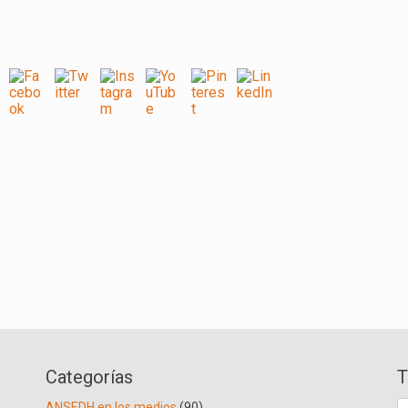
Categorías
T
B
ANSEDH en los medios
(90)