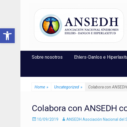
ANSEDH
Asociación Nacional del Síndrome de Ehlers-Danlos e Hi
Abrir barra de herramientas
Saltar
Menú Principal
Sobre nosotros
Ehlers-Danlos e Hiperlaxit
al
contenido
Home
»
Uncategorized
»
Colabora con ANSEDH 
Colabora con ANSEDH co
Enviado
Autor
10/09/2019
ANSEDH Asociación Nacional del S
el