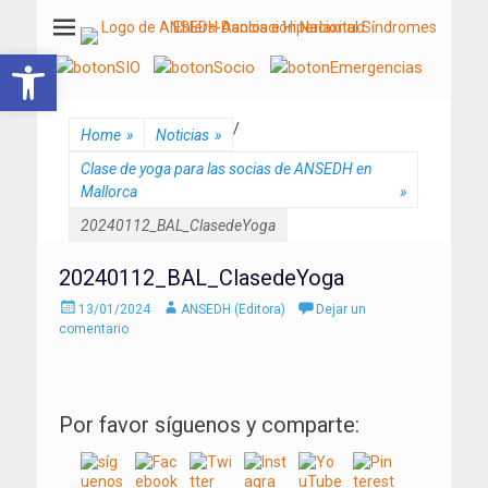
ANSEDH
Asociación Nacional del Síndrome de Ehlers-Danlos e Hiperlaxitud
Abrir barra de herramientas
/
Home
»
Noticias
»
Clase de yoga para las socias de ANSEDH en
Mallorca
»
20240112_BAL_ClasedeYoga
20240112_BAL_ClasedeYoga
Enviado
Autor
13/01/2024
ANSEDH (Editora)
Dejar un
el
comentario
Por favor síguenos y comparte: