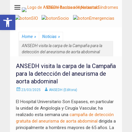
ANSEDH
Asociación Nacional del Síndrome de Ehlers-Danlos e Hiperlaxitud
Abrir barra de herramientas
Home
»
Noticias
»
ANSEDH visita la carpa de la Campaña para la
detección del aneurisma de aorta abdominal
ANSEDH visita la carpa de la Campaña
para la detección del aneurisma de
aorta abdominal
Enviado
Autor
23/03/2025
ANSEDH (Editora)
el
El Hospital Universitario Son Espases, en particular
la unidad de Angiología y Cirugía Vascular, ha
realizado esta semana una
campaña de detección
gratuita del aneurisma de aorta abdominal
dirigida a
principalmente a hombres mayores de 65 años. La