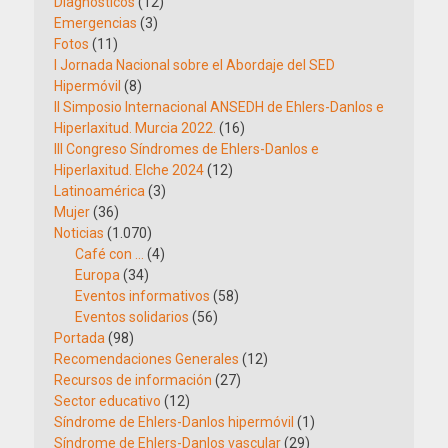
Diagnósticos
(12)
Emergencias
(3)
Fotos
(11)
I Jornada Nacional sobre el Abordaje del SED
Hipermóvil
(8)
II Simposio Internacional ANSEDH de Ehlers-Danlos e
Hiperlaxitud. Murcia 2022.
(16)
III Congreso Síndromes de Ehlers-Danlos e
Hiperlaxitud. Elche 2024
(12)
Latinoamérica
(3)
Mujer
(36)
Noticias
(1.070)
Café con …
(4)
Europa
(34)
Eventos informativos
(58)
Eventos solidarios
(56)
Portada
(98)
Recomendaciones Generales
(12)
Recursos de información
(27)
Sector educativo
(12)
Síndrome de Ehlers-Danlos hipermóvil
(1)
Síndrome de Ehlers-Danlos vascular
(29)