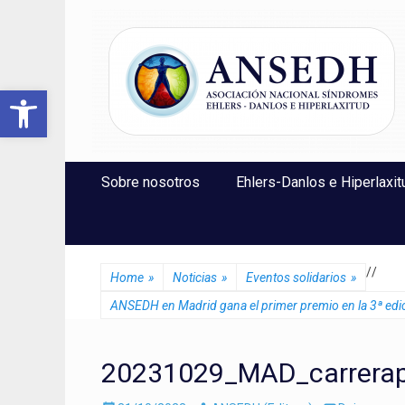
ANSEDH
Asociación Nacional del Síndrome de Ehlers-Danlos e Hi
Abrir barra de herramientas
Saltar
Menú Principal
Sobre nosotros
Ehlers-Danlos e Hiperlaxit
al
contenido
/
/
Home
»
Noticias
»
Eventos solidarios
»
ANSEDH en Madrid gana el primer premio en la 3ª edic
20231029_MAD_carrerap