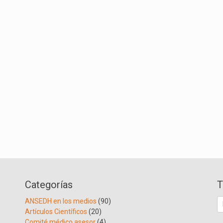
Categorías
T
B
ANSEDH en los medios
(90)
Artículos Científicos
(20)
Comité médico asesor
(4)