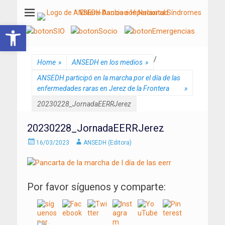
ANSEDH
Asociación Nacional del Síndrome de Ehlers-Danlos e Hiperlaxitud
Abrir barra de herramientas
/
Home
»
ANSEDH en los medios
»
ANSEDH participó en la marcha por el día de las
enfermedades raras en Jerez de la Frontera
»
20230228_JornadaEERRJerez
20230228_JornadaEERRJerez
Enviado
Autor
16/03/2023
ANSEDH (Editora)
el
Por favor síguenos y comparte: