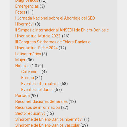
Diagnósticos
(12)
Emergencias
(3)
Fotos
(11)
I Jornada Nacional sobre el Abordaje del SED
Hipermóvil
(8)
II Simposio Internacional ANSEDH de Ehlers-Danlos e
Hiperlaxitud. Murcia 2022.
(16)
III Congreso Síndromes de Ehlers-Danlos e
Hiperlaxitud. Elche 2024
(12)
Latinoamérica
(3)
Mujer
(36)
Noticias
(1.070)
Café con …
(4)
Europa
(34)
Eventos informativos
(58)
Eventos solidarios
(57)
Portada
(98)
Recomendaciones Generales
(12)
Recursos de información
(27)
Sector educativo
(12)
Síndrome de Ehlers-Danlos hipermóvil
(1)
Síndrome de Ehlers-Danlos vascular
(29)