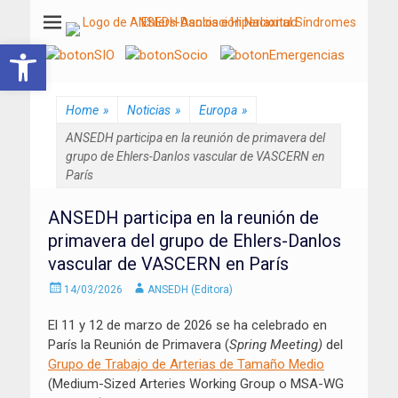
ANSEDH
Asociación Nacional del Síndrome de Ehlers-Danlos e Hiperlaxitud
Abrir barra de herramientas
Home
»
Noticias
»
Europa
»
ANSEDH participa en la reunión de primavera del
grupo de Ehlers-Danlos vascular de VASCERN en
París
ANSEDH participa en la reunión de
primavera del grupo de Ehlers-Danlos
vascular de VASCERN en París
Enviado
Autor
14/03/2026
ANSEDH (Editora)
el
El 11 y 12 de marzo de 2026 se ha celebrado en
París la Reunión de Primavera (
Spring Meeting
)
del
G
rupo de
T
rabajo de
Arterias de Tamaño Medio
(Medium-Sized Arteries Working Group o MSA-WG