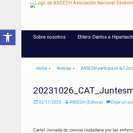
ANSEDH
Asociación Nacional del Síndrome de Ehlers-Danlos e Hi
Abrir barra de herramientas
Saltar
Menú Principal
Sobre nosotros
Ehlers-Danlos e Hiperlaxit
al
contenido
Home
»
Noticias
»
ANSEDH participa en la I Jo
20231026_CAT_Juntesm
Enviado
Autor
02/11/2023
ANSEDH (Editora)
Dejar un c
el
Cartel Jornada de ciencia ciudadana por las enfer