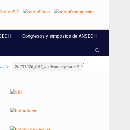
NSEDH
Congresos y simposios de ANSEDH
Buscar
/
ras"
»
20231026_CAT_Juntesmenysrares3