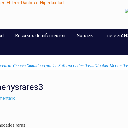
perlaxitud
ud
Recursos de información
Noticias
Únete a A
rnada de Ciencia Ciudadana por las Enfermedades Raras "Juntas, Menos Ra
enysrares3
omentario
medades raras