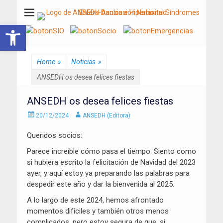
ANSEDH
Asociación Nacional del Síndrome de Ehlers-Danlos e Hiperlaxitud
Abrir barra de herramientas
Home
»
Noticias
»
ANSEDH os desea felices fiestas
ANSEDH os desea felices fiestas
Enviado
Autor
20/12/2024
ANSEDH (Editora)
el
Queridos socios:
Parece increíble cómo pasa el tiempo. Siento como
si hubiera escrito la felicitación de Navidad del 2023
ayer, y aquí estoy ya preparando las palabras para
despedir este año y dar la bienvenida al 2025.
A lo largo de este 2024, hemos afrontado
momentos difíciles y también otros menos
complicados, pero estoy segura de que, si