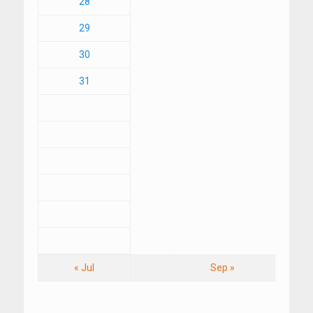
28
29
30
31
« Jul
Sep »