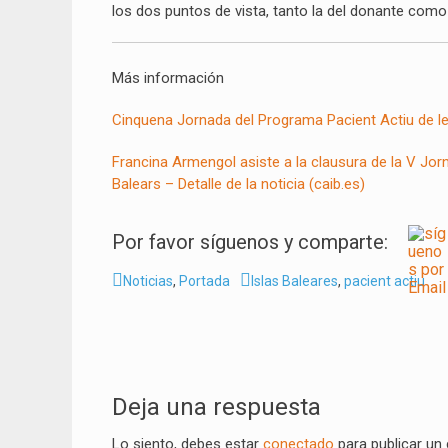
los dos puntos de vista, tanto la del donante como 
Más información
Cinquena Jornada del Programa Pacient Actiu de les
Francina Armengol asiste a la clausura de la V Jorn
Balears – Detalle de la noticia (caib.es)
Por favor síguenos y comparte:
Categorías
Tags
Noticias
,
Portada
Islas Baleares
,
pacient actiu
Navegación
de
Deja una respuesta
entradas
Lo siento, debes estar
conectado
para publicar un