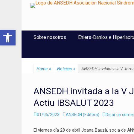
ANSEDH
Asociación Nacional del Síndrome de Ehlers-Danlos e Hi
Abrir barra de herramientas
Saltar
Menú Principal
Sobre nosotros
Ehlers-Danlos e Hiperlaxit
al
contenido
Home
»
Noticias
»
ANSEDH invitada a la V Jorn
ANSEDH invitada a la V 
Actiu IBSALUT 2023
Enviado
Autor
01/05/2023
ANSEDH (Editora)
Dejar un comen
el
El viernes día 28 de abril Joana Bauzà, socia de AN