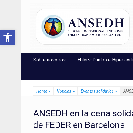
ANSEDH
Asociación Nacional del Síndrome de Ehlers-Danlos e Hi
Abrir barra de herramientas
Saltar
Menú Principal
Sobre nosotros
Ehlers-Danlos e Hiperlaxit
al
contenido
Home
»
Noticias
»
Eventos solidarios
»
ANSED
ANSEDH en la cena solid
de FEDER en Barcelona