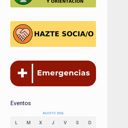
Eventos
AGOSTO 2026
L
M
X
J
V
S
D