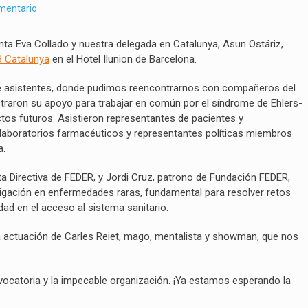
omentario
nta Eva Collado y nuestra delegada en Catalunya, Asun Ostáriz,
R
Catalunya
en el Hotel Ilunion de Barcelona.
e asistentes, donde pudimos reencontrarnos con compañeros del
raron su apoyo para trabajar en común por el síndrome de Ehlers-
os futuros. Asistieron representantes de pacientes y
e laboratorios farmacéuticos y representantes políticas miembros
a.
a Directiva de FEDER, y Jordi Cruz, patrono de Fundación FEDER,
tigación en enfermedades raras, fundamental para resolver retos
dad en el acceso al sistema sanitario.
a actuación de Carles Reiet, mago, mentalista y showman, que nos
vocatoria y la impecable organización. ¡Ya estamos esperando la