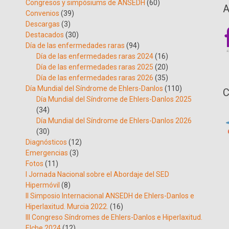
Congresos y simpósiums de ANSEDH
(60)
A
Convenios
(39)
Descargas
(3)
Destacados
(30)
Día de las enfermedades raras
(94)
Día de las enfermedades raras 2024
(16)
Día de las enfermedades raras 2025
(20)
Día de las enfermedades raras 2026
(35)
Día Mundial del Síndrome de Ehlers-Danlos
(110)
C
Día Mundial del Síndrome de Ehlers-Danlos 2025
(34)
Día Mundial del Síndrome de Ehlers-Danlos 2026
(30)
Diagnósticos
(12)
Emergencias
(3)
Fotos
(11)
I Jornada Nacional sobre el Abordaje del SED
Hipermóvil
(8)
II Simposio Internacional ANSEDH de Ehlers-Danlos e
Hiperlaxitud. Murcia 2022.
(16)
III Congreso Síndromes de Ehlers-Danlos e Hiperlaxitud.
Elche 2024
(12)