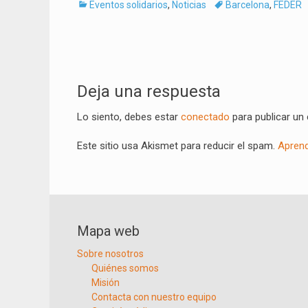
Categorías
Tags
Eventos solidarios
,
Noticias
Barcelona
,
FEDER
Navegación
de
Deja una respuesta
entradas
Lo siento, debes estar
conectado
para publicar un
Este sitio usa Akismet para reducir el spam.
Aprend
Mapa web
Sobre nosotros
Quiénes somos
Misión
Contacta con nuestro equipo