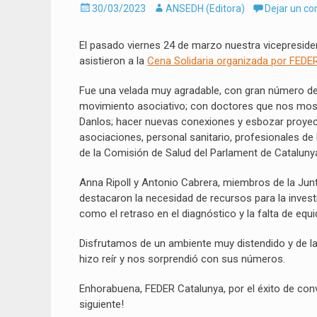
Enviado
Autor
30/03/2023
ANSEDH (Editora)
Dejar un c
el
El pasado viernes 24 de marzo nuestra vicepreside
asistieron a la
Cena Solidaria organizada por FEDE
Fue una velada muy agradable, con gran número d
movimiento asociativo; con doctores que nos most
Danlos; hacer nuevas conexiones y esbozar proyect
asociaciones, personal sanitario, profesionales d
de la Comisión de Salud del Parlament de Cataluny
Anna Ripoll y Antonio Cabrera, miembros de la Junt
destacaron la necesidad de recursos para la inves
como el retraso en el diagnóstico y la falta de equi
Disfrutamos de un ambiente muy distendido y de l
hizo reír y nos sorprendió con sus números.
Enhorabuena, FEDER Catalunya, por el éxito de con
siguiente!