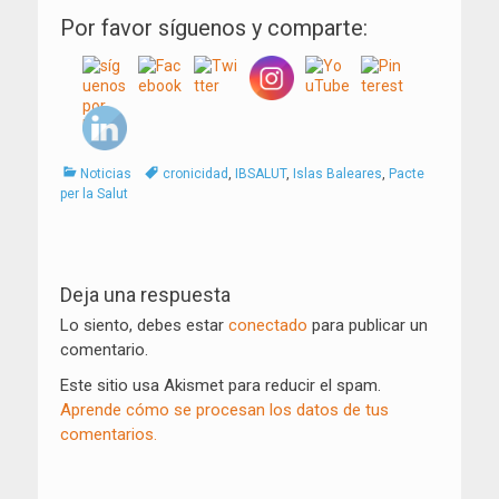
Por favor síguenos y comparte:
Categorías
Tags
Noticias
cronicidad
,
IBSALUT
,
Islas Baleares
,
Pacte
per la Salut
Navegación
de
Deja una respuesta
entradas
Lo siento, debes estar
conectado
para publicar un
comentario.
Este sitio usa Akismet para reducir el spam.
Aprende cómo se procesan los datos de tus
comentarios.