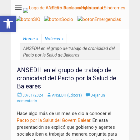
ANSEDH
Asociación Nacional del Síndrome de Ehlers-Danlos e Hiperlaxitud
Abrir barra de herramientas
Home
»
Noticias
»
ANSEDH en el grupo de trabajo de cronicidad del
Pacto por la Salud de Baleares
ANSEDH en el grupo de trabajo de
cronicidad del Pacto por la Salud de
Baleares
Enviado
Autor
30/01/2024
ANSEDH (Editora)
Dejar un
el
comentario
Hace algo más de un mes se dio a conocer el
Pacto por la Salut del Govern Balear
. En esta
presentación se explicó que gobierno y agentes
sociales iban a trabajar de manera conjunta para