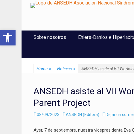
ANSEDH
Asociación Nacional del Síndrome de Ehlers-Danlos e Hi
Abrir barra de herramientas
Saltar
Menú Principal
Sobre nosotros
Ehlers-Danlos e Hiperlaxit
al
contenido
Home
»
Noticias
»
ANSEDH asiste al VII Worksho
ANSEDH asiste al VII Wo
Parent Project
Enviado
Autor
08/09/2023
ANSEDH (Editora)
Dejar un comen
el
Ayer, 7 de septiembre, nuestra vicepresidenta Eva 