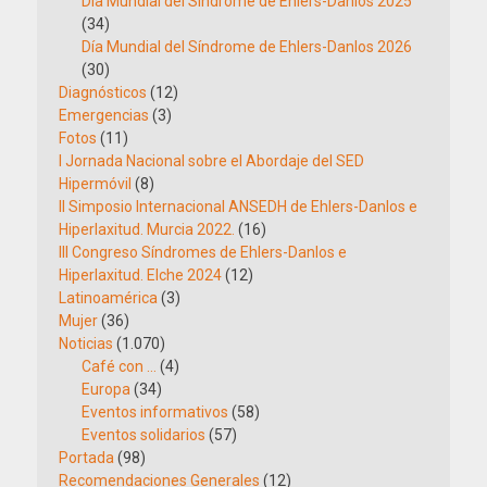
Día Mundial del Síndrome de Ehlers-Danlos 2025
(34)
Día Mundial del Síndrome de Ehlers-Danlos 2026
(30)
Diagnósticos
(12)
Emergencias
(3)
Fotos
(11)
I Jornada Nacional sobre el Abordaje del SED
Hipermóvil
(8)
II Simposio Internacional ANSEDH de Ehlers-Danlos e
Hiperlaxitud. Murcia 2022.
(16)
III Congreso Síndromes de Ehlers-Danlos e
Hiperlaxitud. Elche 2024
(12)
Latinoamérica
(3)
Mujer
(36)
Noticias
(1.070)
Café con …
(4)
Europa
(34)
Eventos informativos
(58)
Eventos solidarios
(57)
Portada
(98)
Recomendaciones Generales
(12)