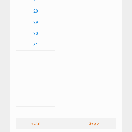
27
28
29
30
31
« Jul
Sep »