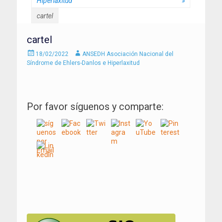
Hiperlaxitud"
»
cartel
cartel
Enviado
Autor
18/02/2022
ANSEDH Asociación Nacional del
el
Síndrome de Ehlers-Danlos e Hiperlaxitud
Por favor síguenos y comparte:
Navegación
de
entradas