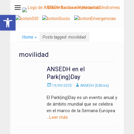
ANSEDH
Asociación Nacional del Síndrome de Ehlers-Danlos e Hiperlaxitud
Abrir barra de herramientas
Home
»
Posts tagged
movilidad
movilidad
ANSEDH en el
Park(ing)Day
Enviado
Autor
19/09/2025
ANSEDH (Editora)
el
El Park(ing)Day es un evento anual y
de ámbito mundial que se celebra
en el marco de la Semana Europea
…Leer más