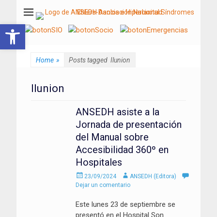
ANSEDH
Asociación Nacional del Síndrome de Ehlers-Danlos e Hiperlaxitud
Abrir barra de herramientas
Home
»
Posts tagged
Ilunion
Ilunion
ANSEDH asiste a la
Jornada de presentación
del Manual sobre
Accesibilidad 360º en
Hospitales
Enviado
Autor
23/09/2024
ANSEDH (Editora)
el
Dejar un comentario
Este lunes 23 de septiembre se
presentó en el Hospital Son