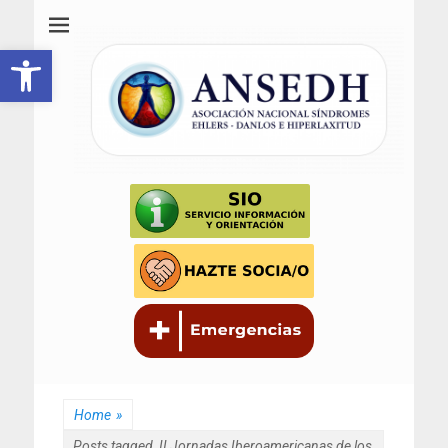
ANSEDH
Asociación Nacional del Síndrome de Ehlers-Danlos e Hiperlaxitud
Abrir barra de herramientas
Home
»
Posts tagged
II Jornadas Iberoamericanas de los