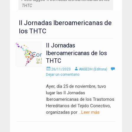
THTC
II Jornadas Iberoamericanas de
los THTC
II Jornadas
Iberoamericanas de los
THTC
Enviado
Autor
26/11/2023
ANSEDH (Editora)
el
Dejar un comentario
Ayer, día 25 de noviembre, tuvo
lugar las II Jornadas
Iberoamericanas de los Trastornos
Hereditarios del Tejido Conectivo,
organizadas por
…Leer más