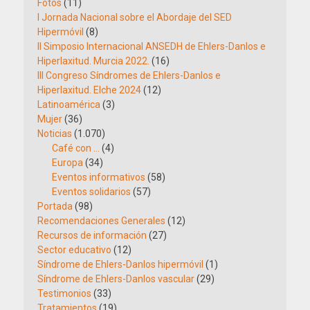
Fotos
(11)
I Jornada Nacional sobre el Abordaje del SED
Hipermóvil
(8)
II Simposio Internacional ANSEDH de Ehlers-Danlos e
Hiperlaxitud. Murcia 2022.
(16)
III Congreso Síndromes de Ehlers-Danlos e
Hiperlaxitud. Elche 2024
(12)
Latinoamérica
(3)
Mujer
(36)
Noticias
(1.070)
Café con …
(4)
Europa
(34)
Eventos informativos
(58)
Eventos solidarios
(57)
Portada
(98)
Recomendaciones Generales
(12)
Recursos de información
(27)
Sector educativo
(12)
Síndrome de Ehlers-Danlos hipermóvil
(1)
Síndrome de Ehlers-Danlos vascular
(29)
Testimonios
(33)
Tratamientos
(19)