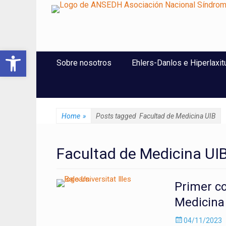
ANSEDH
Asociación Nacional del Síndrome de Ehlers-Danlos e Hi
Abrir barra de herramientas
Saltar
Menú Principal
Sobre nosotros
Ehlers-Danlos e Hiperlaxit
al
contenido
Home
»
Posts tagged
Facultad de Medicina UIB
Facultad de Medicina UI
Primer co
Medicina 
Enviado
04/11/2023