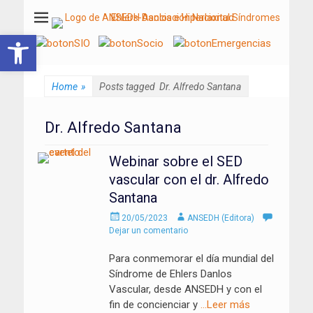
ANSEDH
Asociación Nacional del Síndrome de Ehlers-Danlos e Hiperlaxitud
Abrir barra de herramientas
Home
»
Posts tagged
Dr. Alfredo Santana
Dr. Alfredo Santana
Webinar sobre el SED
vascular con el dr. Alfredo
Santana
Enviado
Autor
20/05/2023
ANSEDH (Editora)
el
Dejar un comentario
Para conmemorar el día mundial del
Síndrome de Ehlers Danlos
Vascular, desde ANSEDH y con el
fin de concienciar y
…Leer más