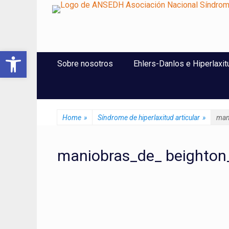
ANSEDH
Asociación Nacional del Síndrome de Ehlers-Danlos e Hi
Abrir barra de herramientas
Saltar
Menú Principal
Sobre nosotros
Ehlers-Danlos e Hiperlaxit
al
contenido
Home
»
Síndrome de hiperlaxitud articular
»
man
maniobras_de_ beighton