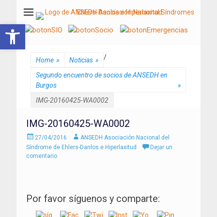
ANSEDH
Asociación Nacional del Síndrome de Ehlers-Danlos e Hiperlaxitud
Abrir barra de herramientas
/
Home
»
Noticias
»
Segundo encuentro de socios de ANSEDH en
Burgos
»
IMG-20160425-WA0002
IMG-20160425-WA0002
Enviado
Autor
27/04/2016
ANSEDH Asociación Nacional del
el
Síndrome de Ehlers-Danlos e Hiperlaxitud
Dejar un
comentario
Por favor síguenos y comparte: