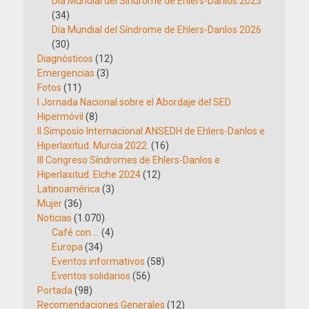
Día Mundial del Síndrome de Ehlers-Danlos 2025
(34)
Día Mundial del Síndrome de Ehlers-Danlos 2026
(30)
Diagnósticos
(12)
Emergencias
(3)
Fotos
(11)
I Jornada Nacional sobre el Abordaje del SED
Hipermóvil
(8)
II Simposio Internacional ANSEDH de Ehlers-Danlos e
Hiperlaxitud. Murcia 2022.
(16)
III Congreso Síndromes de Ehlers-Danlos e
Hiperlaxitud. Elche 2024
(12)
Latinoamérica
(3)
Mujer
(36)
Noticias
(1.070)
Café con …
(4)
Europa
(34)
Eventos informativos
(58)
Eventos solidarios
(56)
Portada
(98)
Recomendaciones Generales
(12)