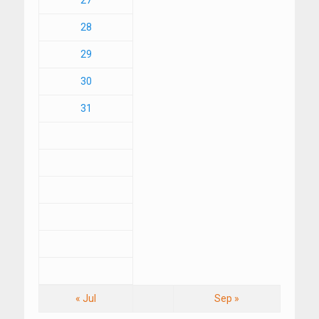
27
28
29
30
31
« Jul
Sep »