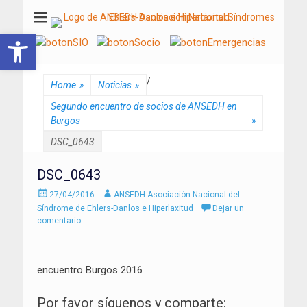
ANSEDH
Asociación Nacional del Síndrome de Ehlers-Danlos e Hiperlaxitud
Abrir barra de herramientas
/
Home
»
Noticias
»
Segundo encuentro de socios de ANSEDH en
Burgos
»
DSC_0643
DSC_0643
Enviado
Autor
27/04/2016
ANSEDH Asociación Nacional del
el
Síndrome de Ehlers-Danlos e Hiperlaxitud
Dejar un
comentario
encuentro Burgos 2016
Por favor síguenos y comparte: