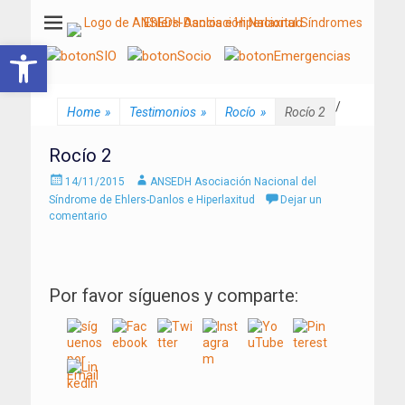
ANSEDH
Asociación Nacional del Síndrome de Ehlers-Danlos e Hiperlaxitud
Abrir barra de herramientas
/
Home
»
Testimonios
»
Rocío
»
Rocío 2
Rocío 2
Enviado
Autor
14/11/2015
ANSEDH Asociación Nacional del
el
Síndrome de Ehlers-Danlos e Hiperlaxitud
Dejar un
comentario
Por favor síguenos y comparte: