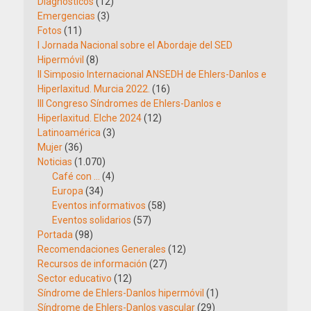
Diagnósticos
(12)
Emergencias
(3)
Fotos
(11)
I Jornada Nacional sobre el Abordaje del SED
Hipermóvil
(8)
II Simposio Internacional ANSEDH de Ehlers-Danlos e
Hiperlaxitud. Murcia 2022.
(16)
III Congreso Síndromes de Ehlers-Danlos e
Hiperlaxitud. Elche 2024
(12)
Latinoamérica
(3)
Mujer
(36)
Noticias
(1.070)
Café con …
(4)
Europa
(34)
Eventos informativos
(58)
Eventos solidarios
(57)
Portada
(98)
Recomendaciones Generales
(12)
Recursos de información
(27)
Sector educativo
(12)
Síndrome de Ehlers-Danlos hipermóvil
(1)
Síndrome de Ehlers-Danlos vascular
(29)