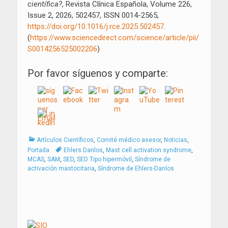
científica?
, Revista Clínica Española, Volume 226,
Issue 2, 2026, 502457, ISSN 0014-2565,
https://doi.org/10.1016/j.rce.2025.502457
.
(
https://www.sciencedirect.com/science/article/pii/
S0014256525002206
)
Por favor síguenos y comparte:
Categorías
Artículos Científicos
,
Comité médico asesor
,
Noticias
,
Tags
Portada
Ehlers Danlos
,
Mast cell activation syndrome
,
MCAS
,
SAM
,
SED
,
SED Tipo hipermóvil
,
Síndrome de
activación mastocitaria
,
Síndrome de Ehlers-Danlos
Navegación
de
entradas