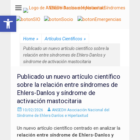
ANSEDH
Asociación Nacional del Síndrome de Ehlers-Danlos e Hiperlaxitud
Abrir barra de herramientas
Home
»
Artículos Científicos
»
Publicado un nuevo artículo científico sobre la
relación entre síndromes de Ehlers-Danlos y
síndrome de activación mastocitaria
Publicado un nuevo artículo científico
sobre la relación entre síndromes de
Ehlers-Danlos y síndrome de
activación mastocitaria
Enviado
Autor
10/02/2026
ANSEDH Asociación Nacional del
el
Síndrome de Ehlers-Danlos e Hiperlaxitud
Un nuevo artículo científico centrado en analizar la
relación entre síndrome de Ehlers-Danlos y