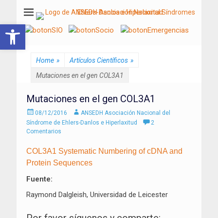
ANSEDH
Asociación Nacional del Síndrome de Ehlers-Danlos e Hiperlaxitud
Abrir barra de herramientas
Home
»
Artículos Científicos
»
Mutaciones en el gen COL3A1
Mutaciones en el gen COL3A1
Enviado
Autor
08/12/2016
ANSEDH Asociación Nacional del
el
Síndrome de Ehlers-Danlos e Hiperlaxitud
2
Comentarios
COL3A1 Systematic Numbering of cDNA and
Protein Sequences
Fuente:
Raymond Dalgleish, Universidad de Leicester