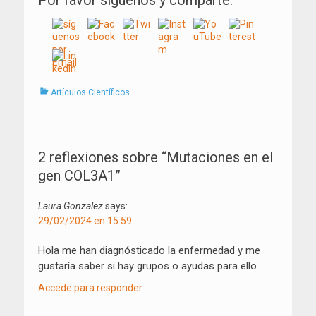
Por favor síguenos y comparte:
Categorías
Artículos Científicos
Navegación
de
2 reflexiones sobre “
Mutaciones en el
entradas
gen COL3A1
”
Laura Gonzalez
says:
29/02/2024 en 15:59
Hola me han diagnósticado la enfermedad y me
gustaría saber si hay grupos o ayudas para ello
Accede para responder