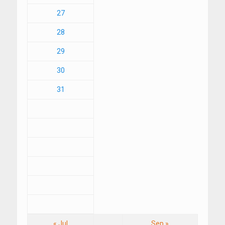
27
28
29
30
31
« Jul
Sep »