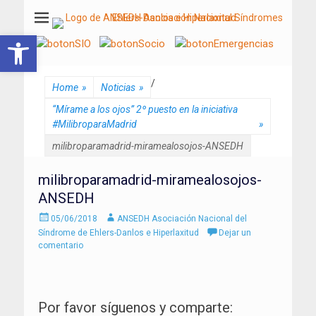
ANSEDH
Asociación Nacional del Síndrome de Ehlers-Danlos e Hiperlaxitud
Abrir barra de herramientas
/
Home
»
Noticias
»
“Mírame a los ojos” 2º puesto en la iniciativa
#MilibroparaMadrid
»
milibroparamadrid-miramealosojos-ANSEDH
milibroparamadrid-miramealosojos-
ANSEDH
Enviado
Autor
05/06/2018
ANSEDH Asociación Nacional del
el
Síndrome de Ehlers-Danlos e Hiperlaxitud
Dejar un
comentario
Por favor síguenos y comparte: