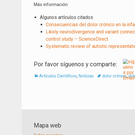
Más información:
Algunos artículos citados
Consecuencias del dolor crónico en la infa
Likely neurodivergence and variant connecti
control study – ScienceDirect
Systematic review of autistic representation
Por favor síguenos y comparte:
Categorías
Tags
Artículos Científicos
,
Noticias
dolor crónico
,
dol
Navegación
de
entradas
Mapa web