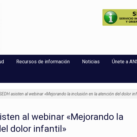
perlaxitud
ud
Recursos de información
Noticias
Únete a A
H asisten al webinar «Mejorando la inclusión en la atención del dolor inf
ten al webinar «Mejorando la
el dolor infantil»