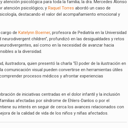
 atención psicológica para toda la familia; la dra. Mercedes Alonso
 atención psicológico; y
Raquel Torres
abordó un caso de
 psicología, destacando el valor del acompañamiento emocional y
a cargo de
Katelynn Boerner
, profesora de Pediatría en la Universidad
d neurodivergent children”, profundizó en las desigualdades y retos
s neurodivergentes, así como en la necesidad de avanzar hacia
sibles a la diversidad.
, ilustradora, quien presentó la charla “El poder de la ilustración en
 y la comunicación visual pueden convertirse en herramientas útiles
 comprender procesos médicos y afrontar experiencias
ción de iniciativas centradas en el dolor infantil y la inclusión
s familias afectadas por síndrome de Ehlers-Danlos o por el
ntiene su interés en seguir de cerca los avances relacionados con
mejora de la calidad de vida de los niños y niñas afectados.