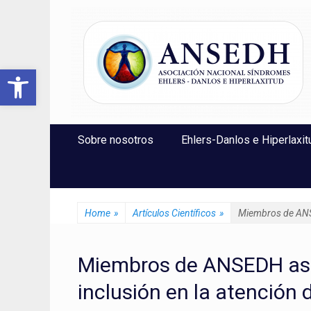
ANSEDH
Asociación Nacional del Síndrome de Ehlers-Danlos e Hi
Abrir barra de herramientas
Saltar
Menú Principal
Sobre nosotros
Ehlers-Danlos e Hiperlaxit
al
contenido
Home
»
Artículos Científicos
»
Miembros de ANSED
Miembros de ANSEDH asis
inclusión en la atención d