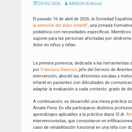
Enviado
Autor
09/05/2026
ANSEDH (Editora)
el
El pasado 16 de abril de 2026, la Sociedad Española
la atención del dolor infantil”
, una jornada formativa
pediátrica con necesidades específicas. Miembros 
supone para las personas afectadas por síndrome d
dolor en niños y niñas.
La primera ponencia, dedicada a las herramientas 
por
Francisco Reinoso
, jefe del Servicio de Aneste
intervención, abordó las diferentes escalas y métod
infantil en pacientes con dificultades de comunica
adaptar la evaluación a cada contexto: grado de di
A continuación, se desarrolló una mesa práctica so
Amate Pena. En ella participaron distintos profesio
aprendizajes aplicables a la práctica diaria. El dr.
Ar
intervencionistas, que consistieron en infiltracione
caso de rehabilitación funcional en una niña con do