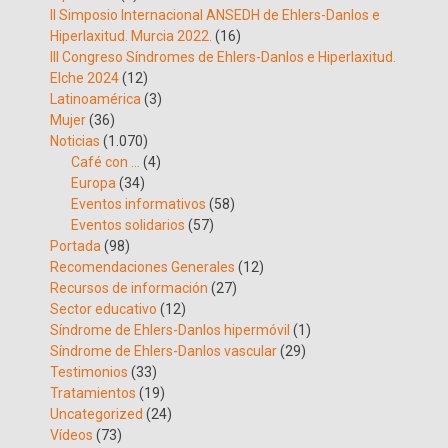
II Simposio Internacional ANSEDH de Ehlers-Danlos e
Hiperlaxitud. Murcia 2022.
(16)
III Congreso Síndromes de Ehlers-Danlos e Hiperlaxitud.
Elche 2024
(12)
Latinoamérica
(3)
Mujer
(36)
Noticias
(1.070)
Café con …
(4)
Europa
(34)
Eventos informativos
(58)
Eventos solidarios
(57)
Portada
(98)
Recomendaciones Generales
(12)
Recursos de información
(27)
Sector educativo
(12)
Síndrome de Ehlers-Danlos hipermóvil
(1)
Síndrome de Ehlers-Danlos vascular
(29)
Testimonios
(33)
Tratamientos
(19)
Uncategorized
(24)
Vídeos
(73)