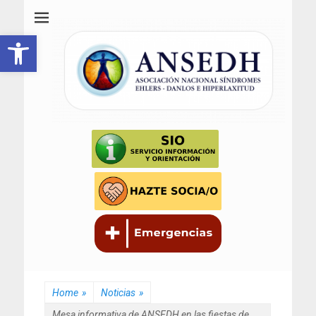
ANSEDH
Asociación Nacional del Síndrome de Ehlers-Danlos e Hiperlaxitud
Abrir barra de herramientas
Home
»
Noticias
»
Mesa informativa de ANSEDH en las fiestas de