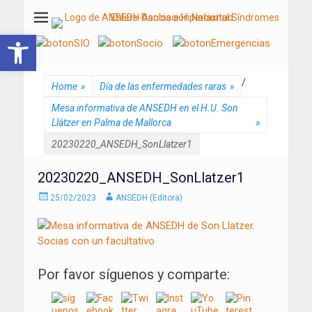
ANSEDH
Asociación Nacional del Síndrome de Ehlers-Danlos e Hiperlaxitud
Abrir barra de herramientas
/
Home
»
Día de las enfermedades raras
»
Mesa informativa de ANSEDH en el H.U. Son
Llàtzer en Palma de Mallorca
»
20230220_ANSEDH_SonLlatzer1
20230220_ANSEDH_SonLlatzer1
Enviado
Autor
25/02/2023
ANSEDH (Editora)
el
Por favor síguenos y comparte: