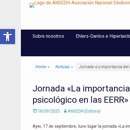
ANSEDH
Asociación Nacional del Síndrome de Ehlers-Danlos e Hi
Abrir barra de herramientas
Saltar
Menú Principal
Sobre nosotros
Ehlers-Danlos e Hiperlaxit
al
contenido
Home
»
Noticias
»
Jornada «La importancia del 
Jornada «La importanci
psicológico en las EERR» 
Enviado
Autor
18/09/2025
ANSEDH (Editora)
el
Ayer, 17 de septiembre, tuvo lugar la jornada «La 