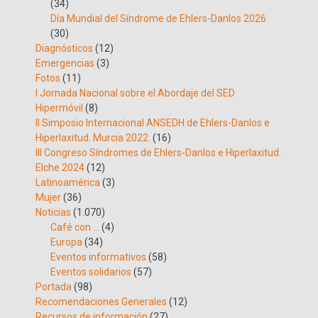
(34)
Día Mundial del Síndrome de Ehlers-Danlos 2026
(30)
Diagnósticos
(12)
Emergencias
(3)
Fotos
(11)
I Jornada Nacional sobre el Abordaje del SED
Hipermóvil
(8)
II Simposio Internacional ANSEDH de Ehlers-Danlos e
Hiperlaxitud. Murcia 2022.
(16)
III Congreso Síndromes de Ehlers-Danlos e Hiperlaxitud.
Elche 2024
(12)
Latinoamérica
(3)
Mujer
(36)
Noticias
(1.070)
Café con …
(4)
Europa
(34)
Eventos informativos
(58)
Eventos solidarios
(57)
Portada
(98)
Recomendaciones Generales
(12)
Recursos de información
(27)