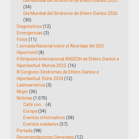
Día Mundial del Síndrome de Ehlers-Danlos 2025
(34)
Día Mundial del Síndrome de Ehlers-Danlos 2026
(30)
Diagnósticos
(12)
Emergencias
(3)
Fotos
(11)
I Jornada Nacional sobre el Abordaje del SED
Hipermóvil
(8)
II Simposio Internacional ANSEDH de Ehlers-Danlos e
Hiperlaxitud. Murcia 2022.
(16)
III Congreso Síndromes de Ehlers-Danlos e
Hiperlaxitud. Elche 2024
(12)
Latinoamérica
(3)
Mujer
(36)
Noticias
(1.070)
Café con …
(4)
Europa
(34)
Eventos informativos
(58)
Eventos solidarios
(57)
Portada
(98)
Recomendaciones Generales
(12)