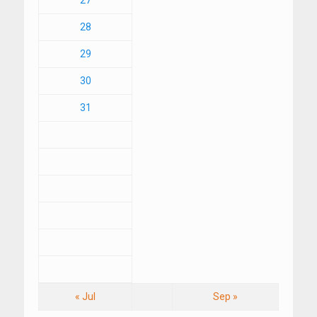
27
28
29
30
31
« Jul
Sep »