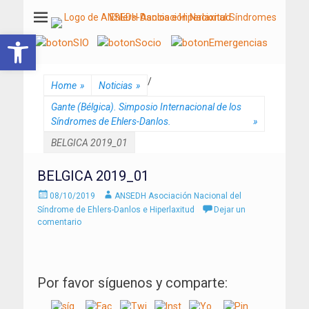
ANSEDH
Asociación Nacional del Síndrome de Ehlers-Danlos e Hiperlaxitud
Abrir barra de herramientas
/
Home
»
Noticias
»
Gante (Bélgica). Simposio Internacional de los
Síndromes de Ehlers-Danlos.
»
BELGICA 2019_01
BELGICA 2019_01
Enviado
Autor
08/10/2019
ANSEDH Asociación Nacional del
el
Síndrome de Ehlers-Danlos e Hiperlaxitud
Dejar un
comentario
Por favor síguenos y comparte: