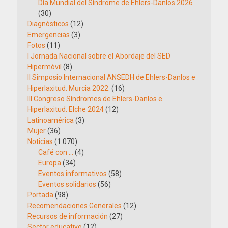
Día Mundial del Síndrome de Ehlers-Danlos 2026
(30)
Diagnósticos
(12)
Emergencias
(3)
Fotos
(11)
I Jornada Nacional sobre el Abordaje del SED
Hipermóvil
(8)
II Simposio Internacional ANSEDH de Ehlers-Danlos e
Hiperlaxitud. Murcia 2022.
(16)
III Congreso Síndromes de Ehlers-Danlos e
Hiperlaxitud. Elche 2024
(12)
Latinoamérica
(3)
Mujer
(36)
Noticias
(1.070)
Café con …
(4)
Europa
(34)
Eventos informativos
(58)
Eventos solidarios
(56)
Portada
(98)
Recomendaciones Generales
(12)
Recursos de información
(27)
Sector educativo
(12)