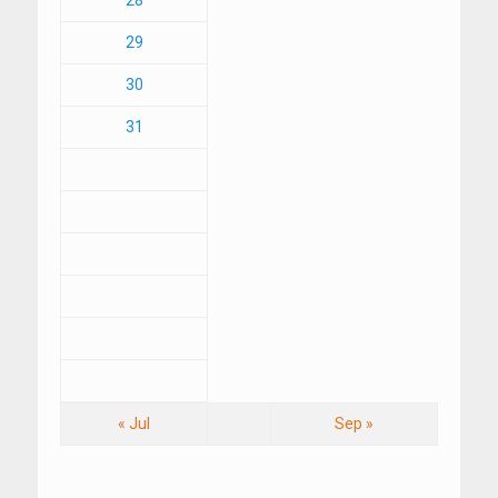
29
30
31
« Jul
Sep »