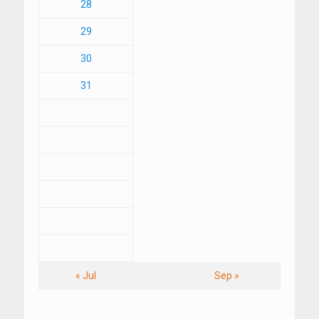
28
29
30
31
« Jul
Sep »