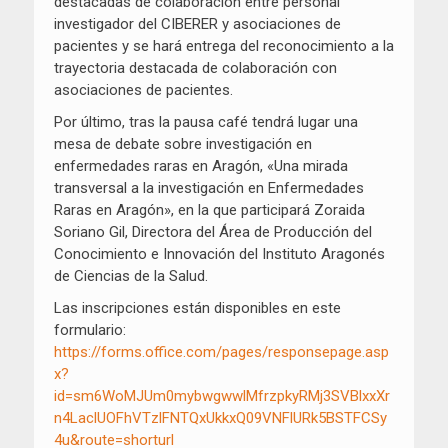
destacadas de colaboración entre personal
investigador del CIBERER y asociaciones de
pacientes y se hará entrega del reconocimiento a la
trayectoria destacada de colaboración con
asociaciones de pacientes.
Por último, tras la pausa café tendrá lugar una
mesa de debate sobre investigación en
enfermedades raras en Aragón, «Una mirada
transversal a la investigación en Enfermedades
Raras en Aragón», en la que participará Zoraida
Soriano Gil, Directora del Área de Producción del
Conocimiento e Innovación del Instituto Aragonés
de Ciencias de la Salud.
Las inscripciones están disponibles en este
formulario:
https://forms.office.com/pages/responsepage.asp
x?
id=sm6WoMJUm0mybwgwwlMfrzpkyRMj3SVBlxxXr
n4LaclUOFhVTzlFNTQxUkkxQ09VNFlURk5BSTFCSy
4u&route=shorturl