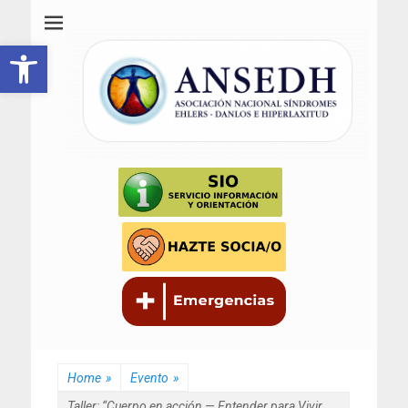
ANSEDH
Asociación Nacional del Síndrome de Ehlers-Danlos e Hiperlaxitud
Abrir barra de herramientas
Home
»
Evento
»
Taller: “Cuerpo en acción — Entender para Vivir