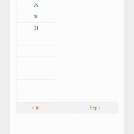
29
30
31
« Jul
Sep »