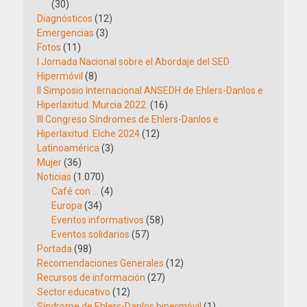
(30)
Diagnósticos
(12)
Emergencias
(3)
Fotos
(11)
I Jornada Nacional sobre el Abordaje del SED
Hipermóvil
(8)
II Simposio Internacional ANSEDH de Ehlers-Danlos e
Hiperlaxitud. Murcia 2022.
(16)
III Congreso Síndromes de Ehlers-Danlos e
Hiperlaxitud. Elche 2024
(12)
Latinoamérica
(3)
Mujer
(36)
Noticias
(1.070)
Café con …
(4)
Europa
(34)
Eventos informativos
(58)
Eventos solidarios
(57)
Portada
(98)
Recomendaciones Generales
(12)
Recursos de información
(27)
Sector educativo
(12)
Síndrome de Ehlers-Danlos hipermóvil
(1)