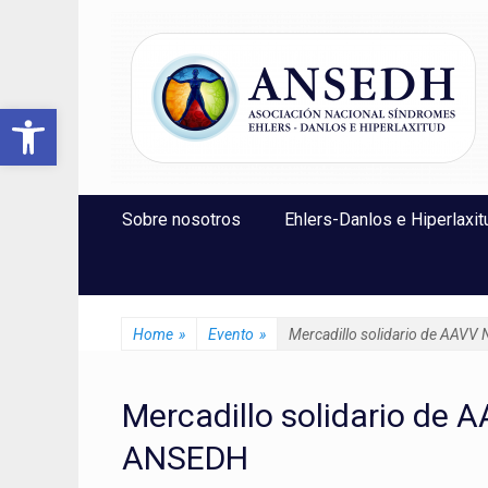
ANSEDH
Asociación Nacional del Síndrome de Ehlers-Danlos e Hi
Abrir barra de herramientas
Saltar
Menú Principal
Sobre nosotros
Ehlers-Danlos e Hiperlaxit
al
contenido
Home
»
Evento
»
Mercadillo solidario de AAVV
Mercadillo solidario de 
ANSEDH