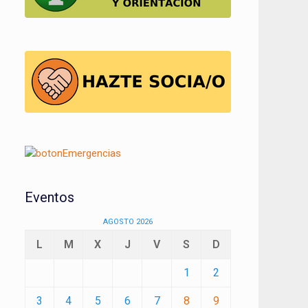
Eventos
AGOSTO 2026
L
M
X
J
V
S
D
1
2
3
4
5
6
7
8
9