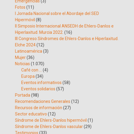
Emergencias
(3)
Fotos
(11)
I Jornada Nacional sobre el Abordaje del SED
Hipermóvil
(8)
II Simposio Internacional ANSEDH de Ehlers-Danlos e
Hiperlaxitud. Murcia 2022.
(16)
III Congreso Síndromes de Ehlers-Danlos e Hiperlaxitud.
Elche 2024
(12)
Latinoamérica
(3)
Mujer
(36)
Noticias
(1.070)
Café con …
(4)
Europa
(34)
Eventos informativos
(58)
Eventos solidarios
(57)
Portada
(98)
Recomendaciones Generales
(12)
Recursos de información
(27)
Sector educativo
(12)
Síndrome de Ehlers-Danlos hipermóvil
(1)
Síndrome de Ehlers-Danlos vascular
(29)
Testimonios
(33)