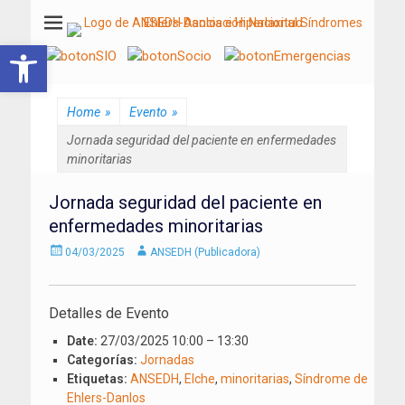
ANSEDH
Asociación Nacional del Síndrome de Ehlers-Danlos e Hiperlaxitud
Abrir barra de herramientas
Home
»
Evento
»
Jornada seguridad del paciente en enfermedades
minoritarias
Jornada seguridad del paciente en
enfermedades minoritarias
Enviado
Autor
04/03/2025
ANSEDH (Publicadora)
el
Detalles de Evento
Date:
27/03/2025 10:00
–
13:30
Categorías:
Jornadas
Etiquetas:
ANSEDH
,
Elche
,
minoritarias
,
Síndrome de
Ehlers-Danlos