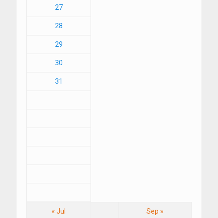
27
28
29
30
31
« Jul
Sep »