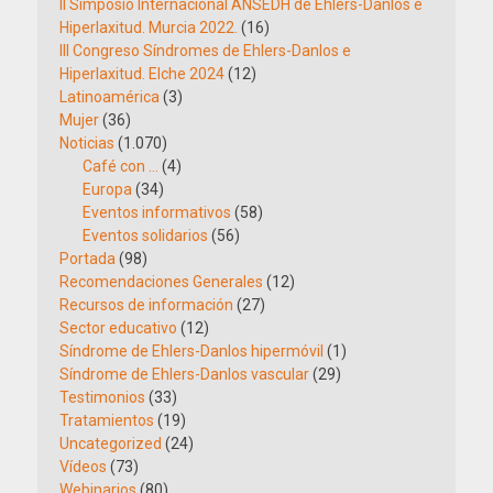
II Simposio Internacional ANSEDH de Ehlers-Danlos e
Hiperlaxitud. Murcia 2022.
(16)
III Congreso Síndromes de Ehlers-Danlos e
Hiperlaxitud. Elche 2024
(12)
Latinoamérica
(3)
Mujer
(36)
Noticias
(1.070)
Café con …
(4)
Europa
(34)
Eventos informativos
(58)
Eventos solidarios
(56)
Portada
(98)
Recomendaciones Generales
(12)
Recursos de información
(27)
Sector educativo
(12)
Síndrome de Ehlers-Danlos hipermóvil
(1)
Síndrome de Ehlers-Danlos vascular
(29)
Testimonios
(33)
Tratamientos
(19)
Uncategorized
(24)
Vídeos
(73)
Webinarios
(80)