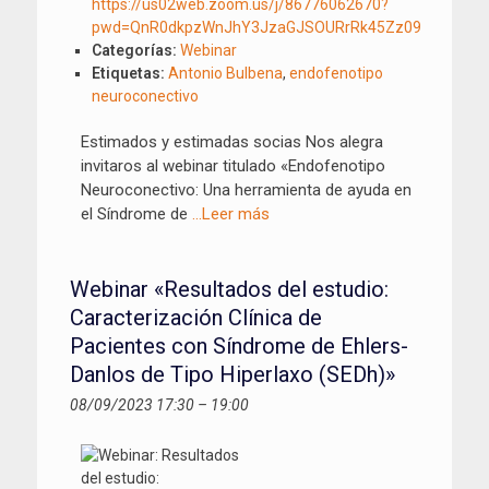
https://us02web.zoom.us/j/86776062670?
pwd=QnR0dkpzWnJhY3JzaGJSOURrRk45Zz09
Categorías:
Webinar
Etiquetas:
Antonio Bulbena
,
endofenotipo
neuroconectivo
Estimados y estimadas socias Nos alegra
invitaros al webinar titulado «Endofenotipo
Neuroconectivo: Una herramienta de ayuda en
el Síndrome de
…Leer más
Webinar «Resultados del estudio:
Caracterización Clínica de
Pacientes con Síndrome de Ehlers-
Danlos de Tipo Hiperlaxo (SEDh)»
08/09/2023 17:30
–
19:00