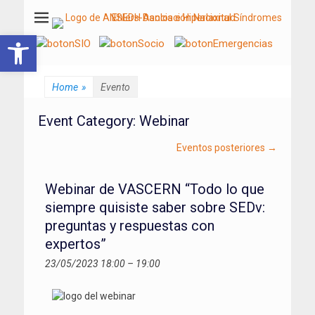
ANSEDH
Asociación Nacional del Síndrome de Ehlers-Danlos e Hiperlaxitud
Abrir barra de herramientas
Home
»
Evento
Event Category:
Webinar
Eventos posteriores
→
Webinar de VASCERN “Todo lo que
siempre quisiste saber sobre SEDv:
preguntas y respuestas con
expertos”
23/05/2023 18:00
–
19:00