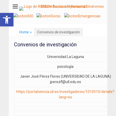
ANSEDH
Asociación Nacional del Síndrome de Ehlers-Danlos e Hiperlaxitud
Abrir barra de herramientas
Home
»
Convenios de investigación
Convenios de investigación
Universidad La Laguna
psicología
Javier José Pérez Flores (UNIVERSIDAD DE LA LAGUNA)
jperezfl@ull.edu.es
https://portalciencia.ull.es/investigadores/1010510/detalle?
lang=es