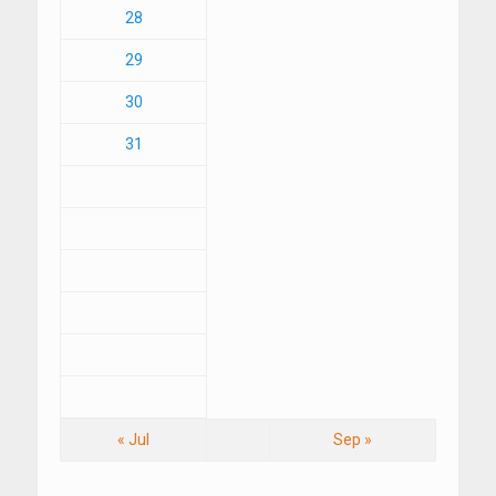
28
29
30
31
« Jul
Sep »