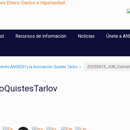
perlaxitud
ud
Recursos de información
Noticias
Únete a A
entre ANSEDH y la Asociación Quistes Tarlov
»
20230419_JUN_Conveni
QuistesTarlov