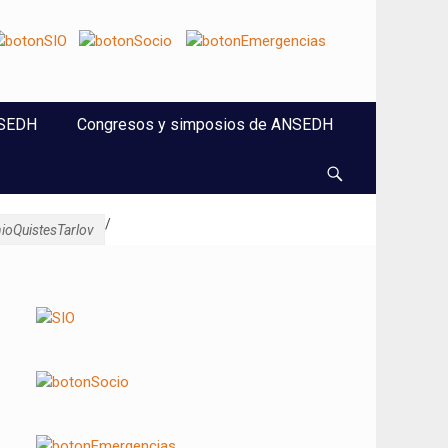
NSEDH
Congresos y simposios de ANSEDH
Buscar
/
oQuistesTarlov