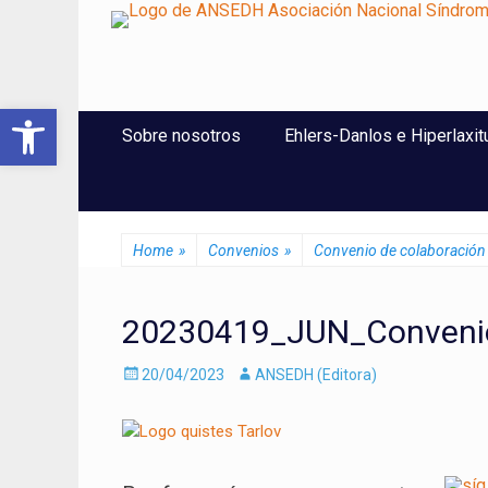
ANSEDH
Asociación Nacional del Síndrome de Ehlers-Danlos e Hi
Abrir barra de herramientas
Saltar
Menú Principal
Sobre nosotros
Ehlers-Danlos e Hiperlaxit
al
contenido
Home
»
Convenios
»
Convenio de colaboración 
20230419_JUN_Convenio
Enviado
Autor
20/04/2023
ANSEDH (Editora)
el