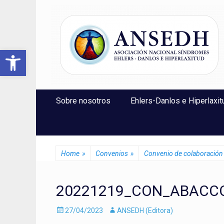
ANSEDH
Asociación Nacional del Síndrome de Ehlers-Danlos e Hi
Abrir barra de herramientas
Saltar
Menú Principal
Sobre nosotros
Ehlers-Danlos e Hiperlaxit
al
contenido
Home
»
Convenios
»
Convenio de colaboració
20221219_CON_ABACC
Enviado
Autor
27/04/2023
ANSEDH (Editora)
el