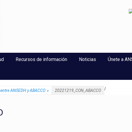
perlaxitud
ud
Recursos de información
Noticias
Únete a A
/
n entre ANSEDH y ABACCO
»
20221219_CON_ABACCO
O