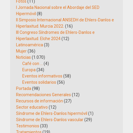
Fotos
(11)
I Jornada Nacional sobre el Abordaje del SED
Hipermóvil
(8)
II Simposio Internacional ANSEDH de Ehlers-Danlos e
Hiperlaxitud. Murcia 2022.
(16)
III Congreso Síndromes de Ehlers-Danlos e
Hiperlaxitud. Elche 2024
(12)
Latinoamérica
(3)
Mujer
(36)
Noticias
(1.070)
Café con …
(4)
Europa
(34)
Eventos informativos
(58)
Eventos solidarios
(56)
Portada
(98)
Recomendaciones Generales
(12)
Recursos de información
(27)
Sector educativo
(12)
Síndrome de Ehlers-Danlos hipermóvil
(1)
Síndrome de Ehlers-Danlos vascular
(29)
Testimonios
(33)
Tratamientos
(19)