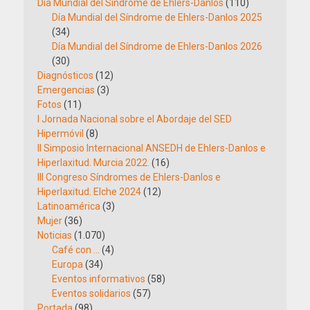
Día Mundial del Síndrome de Ehlers-Danlos
(110)
Día Mundial del Síndrome de Ehlers-Danlos 2025
(34)
Día Mundial del Síndrome de Ehlers-Danlos 2026
(30)
Diagnósticos
(12)
Emergencias
(3)
Fotos
(11)
I Jornada Nacional sobre el Abordaje del SED
Hipermóvil
(8)
II Simposio Internacional ANSEDH de Ehlers-Danlos e
Hiperlaxitud. Murcia 2022.
(16)
III Congreso Síndromes de Ehlers-Danlos e
Hiperlaxitud. Elche 2024
(12)
Latinoamérica
(3)
Mujer
(36)
Noticias
(1.070)
Café con …
(4)
Europa
(34)
Eventos informativos
(58)
Eventos solidarios
(57)
Portada
(98)