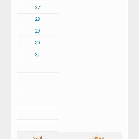
27
28
29
30
31
« Jul
Sep »