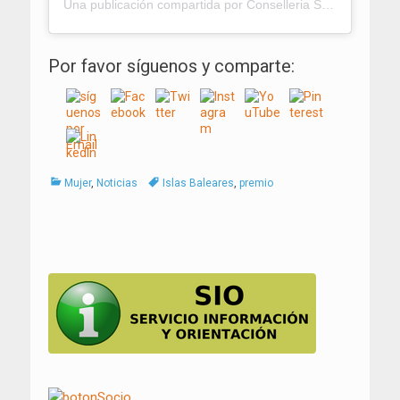
Una publicación compartida por Conselleria Salut (@salutgoib)
Por favor síguenos y comparte:
Categorías
Tags
Mujer
,
Noticias
Islas Baleares
,
premio
Navegación
de
entradas