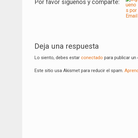
Por favor síguenos y comparte:
Navegación
de
Deja una respuesta
entradas
Lo siento, debes estar
conectado
para publicar un
Este sitio usa Akismet para reducir el spam.
Aprend