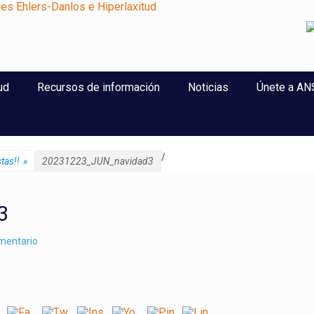
perlaxitud
ud
Recursos de información
Noticias
Únete a A
/
tas!!
»
20231223_JUN_navidad3
3
omentario