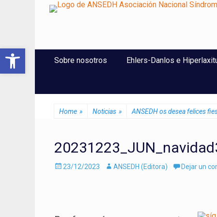
ANSEDH
Asociación Nacional del Síndrome de Ehlers-Danlos e Hi
Abrir barra de herramientas
Saltar
Menú Principal
Sobre nosotros
Ehlers-Danlos e Hiperlaxit
al
contenido
Home
»
Noticias
»
ANSEDH os desea felices fies
20231223_JUN_navidad
Enviado
Autor
23/12/2023
ANSEDH (Editora)
Dejar un c
el